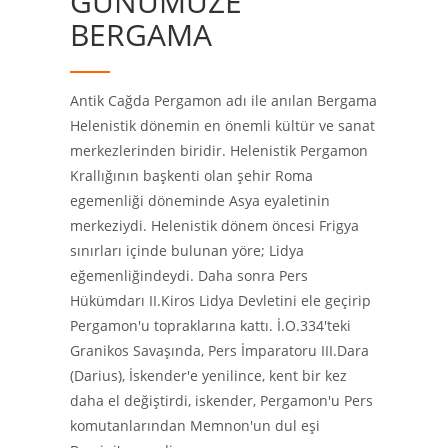
GÜNÜMÜZE
Tiyatro Topluluğu
Kermes Fotoğraf Arşivi
Bergama Tarihi
Asklepion
Camiler
BERGAMA
Bergama Fotoğraf Galerisi
Hamamlar
Bazilika
Antik Cağda Pergamon adı ile anılan Bergama
Hanlar
Bergama Halıları
Allionia
Helenistik dönemin en önemli kültür ve sanat
Bergama Bedesteni
Kozak Yaylası
merkezlerinden biridir. Helenistik Pergamon
Krallığının başkenti olan şehir Roma
TRT THM repertuarındaki Bergama Oyun
egemenliği döneminde Asya eyaletinin
Havaları
merkeziydi. Helenistik dönem öncesi Frigya
sınırları içinde bulunan yöre; Lidya
TRT THM repertuarındaki Bergama
eğemenliğindeydi. Daha sonra Pers
Türküleri
Hükümdarı II.Kiros Lidya Devletini ele geçirip
Pergamon'u topraklarına kattı. İ.O.334'teki
Granikos Savaşında, Pers İmparatoru III.Dara
(Darius), İskender'e yenilince, kent bir kez
daha el değiştirdi, iskender, Pergamon'u Pers
komutanlarından Memnon'un dul eşi