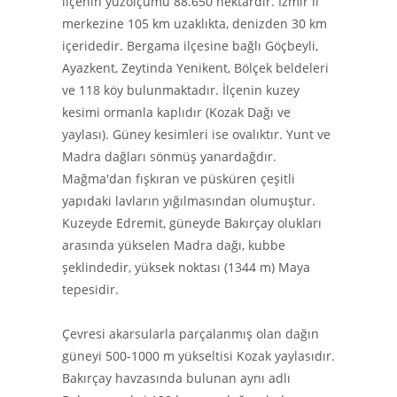
ilçenin yüzölçümü 88.650 hektardır. İzmir il
merkezine 105 km uzaklıkta, denizden 30 km
içeridedir. Bergama ilçesine bağlı Göçbeyli,
Ayazkent, Zeytinda Yenikent, Bölçek beldeleri
ve 118 köy bulunmaktadır. İlçenin kuzey
kesimi ormanla kaplıdır (Kozak Dağı ve
yaylası). Güney kesimleri ise ovalıktır. Yunt ve
Madra dağları sönmüş yanardağdır.
Mağma'dan fışkıran ve püsküren çeşitli
yapıdaki lavların yığılmasından olumuştur.
Kuzeyde Edremit, güneyde Bakırçay olukları
arasında yükselen Madra dağı, kubbe
şeklindedir, yüksek noktası (1344 m) Maya
tepesidir.
Çevresi akarsularla parçalanmış olan dağın
güneyi 500-1000 m yükseltisi Kozak yaylasıdır.
Bakırçay havzasında bulunan aynı adlı