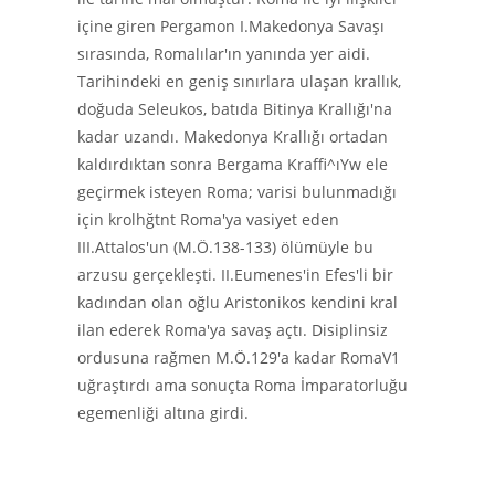
içine giren Pergamon I.Makedonya Savaşı
sırasında, Romalılar'ın yanında yer aidi.
Tarihindeki en geniş sınırlara ulaşan krallık,
doğuda Seleukos, batıda Bitinya Krallığı'na
kadar uzandı. Makedonya Krallığı ortadan
kaldırdıktan sonra Bergama Kraffi^ıYw ele
geçirmek isteyen Roma; varisi bulunmadığı
için krolhğtnt Roma'ya vasiyet eden
III.Attalos'un (M.Ö.138-133) ölümüyle bu
arzusu gerçekleşti. II.Eumenes'in Efes'li bir
kadından olan oğlu Aristonikos kendini kral
ilan ederek Roma'ya savaş açtı. Disiplinsiz
ordusuna rağmen M.Ö.129'a kadar RomaV1
uğraştırdı ama sonuçta Roma İmparatorluğu
egemenliği altına girdi.