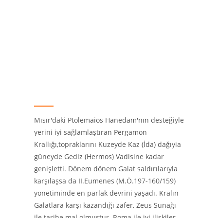
Mısır'daki Ptolemaios Hanedam'nın desteğiyle
yerini iyi sağlamlaştıran Pergamon
Krallığı,topraklarını Kuzeyde Kaz (İda) dağıyia
güneyde Gediz (Hermos) Vadisine kadar
genişletti. Dönem dönem Galat saldırılarıyla
karşılaşsa da II.Eumenes (M.Ö.197-160/159)
yönetiminde en parlak devrini yaşadı. Kralın
Galatlara karşı kazandığı zafer, Zeus Sunağı
ile tarihe mal olmuştur. Roma ile iyi ilişkiler