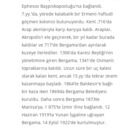
Ephesos Başpiskoposluğu'na bağlandı.
7.yy.'da, yörede kalabalık bir Ermeni-Yaftudi
göçmen kolonisi bulunuyordu. Kent ,716'da
Arap akınlarıyla karşı karşıya kaldı. Araplar,
Akropolis'i ele geçirerek, bir yıl kadar burada
kaldılar ve 717'de Bergama'dan ayrılarak
kuzeye ilerlediler. 1306'da Karesi Beyliği'nin
yönetimine giren Bergama, 1341'de Osmanlı
topraklarına katıldı. Uzun süre bir uç kalesi
olarak kalan kent, ancak 15.yy.'da tekrar önem
kazanmaya başladı. 1864'te Balıkesir'e bağlı
bir kaza iken 1869da Bergama Belediyesi
kuruldu. Daha sonra Bergama 1873te
Manisa'ya, 1 875'te İzmir iline bağlandı. 12
Haziran 1919'ta Yunan İşgaline uğrayan
Bergama, 14 Eylül 1922'de kurtulmuştur.