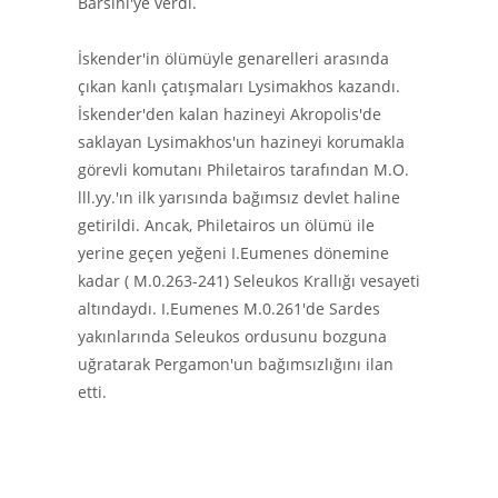
Barsini'ye verdi.
İskender'in ölümüyle genarelleri arasında
çıkan kanlı çatışmaları Lysimakhos kazandı.
İskender'den kalan hazineyi Akropolis'de
saklayan Lysimakhos'un hazineyi korumakla
görevli komutanı Philetairos tarafından M.O.
lll.yy.'ın ilk yarısında bağımsız devlet haline
getirildi. Ancak, Philetairos un ölümü ile
yerine geçen yeğeni I.Eumenes dönemine
kadar ( M.0.263-241) Seleukos Krallığı vesayeti
altındaydı. I.Eumenes M.0.261'de Sardes
yakınlarında Seleukos ordusunu bozguna
uğratarak Pergamon'un bağımsızlığını ilan
etti.